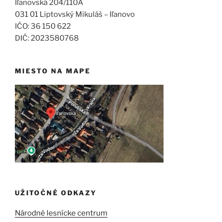
Iľanovská 204/110A
031 01 Liptovský Mikuláš – Iľanovo
IČO: 36 150 622
DIČ: 2023580768
MIESTO NA MAPE
UŽITOČNÉ ODKAZY
Národné lesnícke centrum