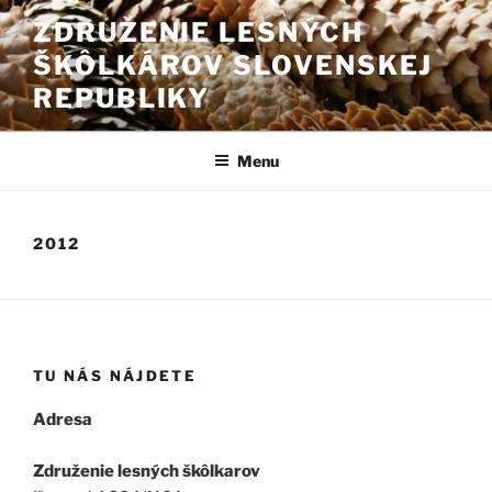
Prejsť
ZDRUŽENIE LESNÝCH
na
ŠKÔLKÁROV SLOVENSKEJ
obsah
REPUBLIKY
Menu
2012
TU NÁS NÁJDETE
Adresa
Združenie lesných škôlkarov