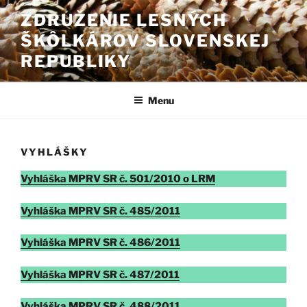
Prejsť
ZDRUŽENIE LESNÝCH
na
ŠKÔLKÁROV SLOVENSKEJ
obsah
REPUBLIKY
Menu
VYHLÁŠKY
Vyhláška MPRV SR č. 501/2010 o LRM
Vyhláška MPRV SR č. 485/2011
Vyhláška MPRV SR č. 486/2011
Vyhláška MPRV SR č. 487/2011
Vyhláška MPRV SR č. 488/2011