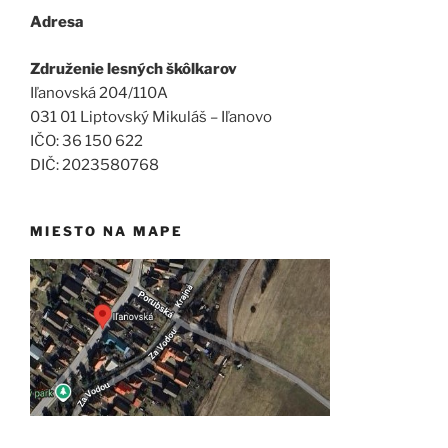
Adresa
Združenie lesných škôlkarov
Iľanovská 204/110A
031 01 Liptovský Mikuláš – Iľanovo
IČO: 36 150 622
DIČ: 2023580768
MIESTO NA MAPE